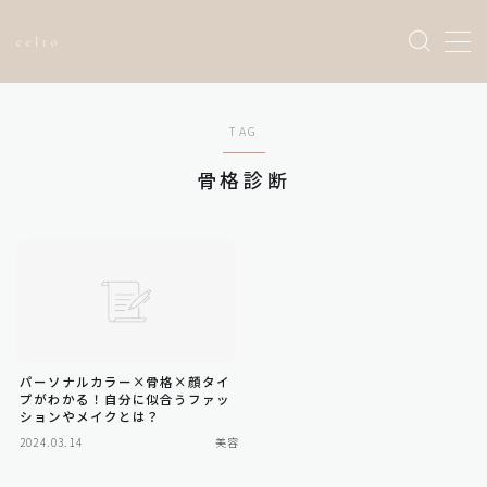
Sample Page
TAG
お問い合わせ
トップページ
骨格診断
プライバシーポリシー
利用規約／特定商取引法に基づく表記
有料記事の決済完了ページ
運営者情報
パーソナルカラー×骨格×顔タイ
プがわかる！自分に似合うファッ
ションやメイクとは？
2024.03.14
美容