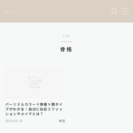
Sample Page
TAG
お問い合わせ
トップページ
骨格
プライバシーポリシー
利用規約／特定商取引法に基づく表記
有料記事の決済完了ページ
運営者情報
パーソナルカラー×骨格×顔タイ
プがわかる！自分に似合うファッ
ションやメイクとは？
2024.03.14
美容