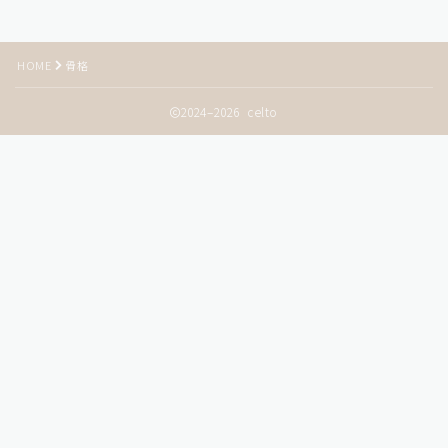
HOME
骨格
2024–2026 celto