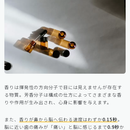
香りは揮発性の方向分子で目には見えませんが存在す
る物質。芳香分子は構成の仕方によってさまざまな香
りや作用が生み出され、心身に影響を与えます。
また、
香りが鼻から脳へ伝わる速度はわずか
0.15秒
。
脳に近い歯の痛みが「痛い」と脳に感じるまで
0.9秒
か