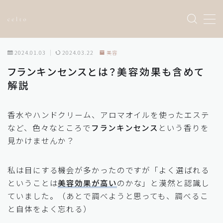
Sample Page
2024.01.03
2024.03.22
美容
お問い合わせ
フランキンセンスとは？美容効果も含めて
トップページ
解説
プライバシーポリシー
利用規約／特定商取引法に基づく表記
有料記事の決済完了ページ
香水やハンドクリーム、アロマオイルを使ったエステ
運営者情報
など、色々なところで
フランキンセンス
という香りを
見かけませんか？
私は目にする機会が多かったのですが「よく選ばれる
ということは
美容効果が高い
のかな」と漠然と認識し
ていました。（あとで調べようと思っても、調べるこ
と自体をよく忘れる）