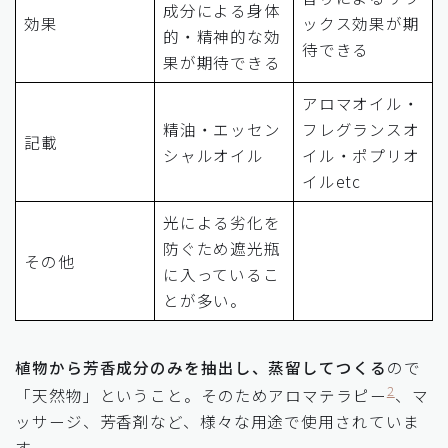
成分による身体
効果
ックス効果が期
的・精神的な効
待できる
果が期待できる
アロマオイル・
精油・エッセン
フレグランスオ
記載
シャルオイル
イル・ポプリオ
イルetc
光による劣化を
防ぐため遮光瓶
その他
に入っているこ
とが多い。
植物から芳香成分のみを抽出し、蒸留してつくる
ので
2
「天然物」ということ。そのためアロマテラピー
、マ
ッサージ、芳香剤など、様々な用途で使用されていま
す。