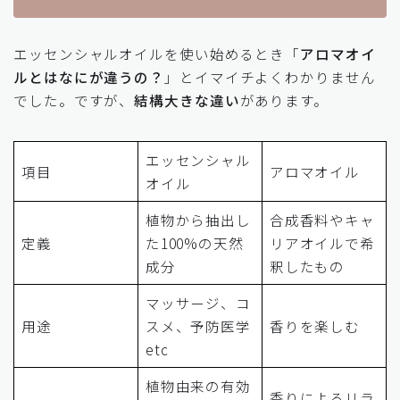
エッセンシャルオイルを使い始めるとき「
アロマオイ
ルとはなにが違うの？
」とイマイチよくわかりません
でした。ですが、
結構大きな違い
があります。
エッセンシャル
項目
アロマオイル
オイル
植物から抽出し
合成香料やキャ
定義
た100%の天然
リアオイルで希
成分
釈したもの
マッサージ、コ
用途
スメ、予防医学
香りを楽しむ
etc
植物由来の有効
香りによるリラ