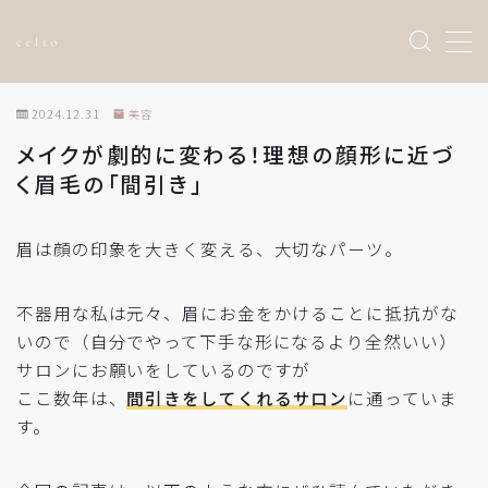
Sample Page
2024.12.31
美容
お問い合わせ
メイクが劇的に変わる！理想の顔形に近づ
トップページ
く眉毛の「間引き」
プライバシーポリシー
利用規約／特定商取引法に基づく表記
有料記事の決済完了ページ
眉は顔の印象を大きく変える、大切なパーツ。
運営者情報
不器用な私は元々、眉にお金をかけることに抵抗がな
いので（自分でやって下手な形になるより全然いい）
サロンにお願いをしているのですが
ここ数年は、
間引きをしてくれるサロン
に通っていま
す。