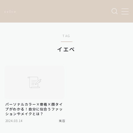
Sample Page
TAG
お問い合わせ
トップページ
イエベ
プライバシーポリシー
利用規約／特定商取引法に基づく表記
有料記事の決済完了ページ
運営者情報
パーソナルカラー×骨格×顔タイ
プがわかる！自分に似合うファッ
ションやメイクとは？
2024.03.14
美容