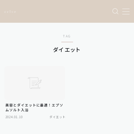
Sample Page
TAG
お問い合わせ
トップページ
ダイエット
プライバシーポリシー
利用規約／特定商取引法に基づく表記
有料記事の決済完了ページ
運営者情報
美容とダイエットに最適！エプソ
ムソルト入浴
2024.01.10
ダイエット