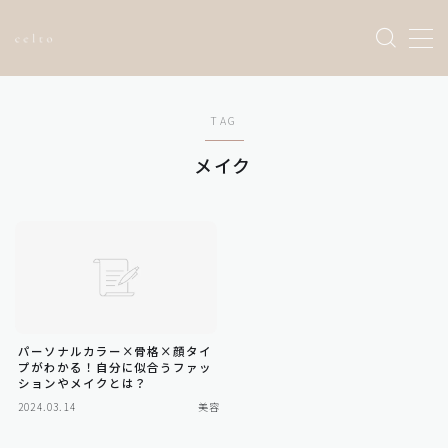
Sample Page
TAG
お問い合わせ
トップページ
メイク
プライバシーポリシー
利用規約／特定商取引法に基づく表記
有料記事の決済完了ページ
運営者情報
パーソナルカラー×骨格×顔タイ
プがわかる！自分に似合うファッ
ションやメイクとは？
2024.03.14
美容