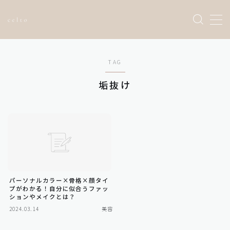
Sample Page
TAG
お問い合わせ
トップページ
垢抜け
プライバシーポリシー
利用規約／特定商取引法に基づく表記
有料記事の決済完了ページ
運営者情報
パーソナルカラー×骨格×顔タイ
プがわかる！自分に似合うファッ
ションやメイクとは？
2024.03.14
美容