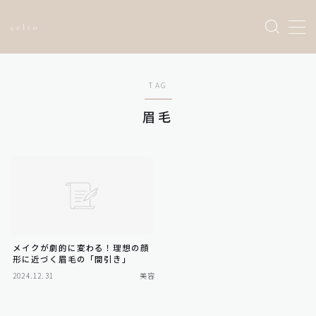
Sample Page
TAG
お問い合わせ
トップページ
眉毛
プライバシーポリシー
利用規約／特定商取引法に基づく表記
有料記事の決済完了ページ
運営者情報
メイクが劇的に変わる！理想の顔
形に近づく眉毛の「間引き」
2024.12.31
美容