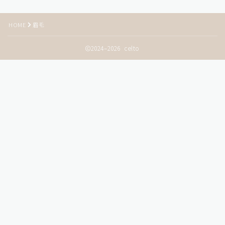
HOME
眉毛
2024–2026 celto